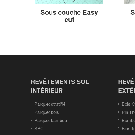
Sous couche Easy
S
cut
REVÊTEMENTS SOL
REVÊ
INTÉRIEUR
EXTÉ
Parquet stratifié
Bois C
Parquet bois
Pin Th
Parquet bambou
Bambou
SPC
Bois I