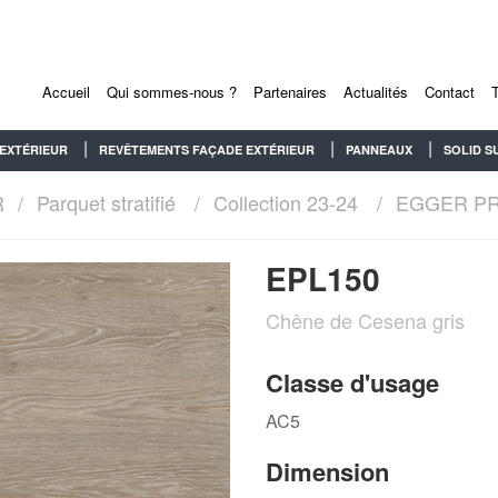
Accueil
Qui sommes-nous ?
Partenaires
Actualités
Contact
EXTÉRIEUR
REVÊTEMENTS FAÇADE EXTÉRIEUR
PANNEAUX
SOLID S
R
Parquet stratifié
Collection 23-24
EGGER P
EPL150
Chêne de Cesena gris
Classe d'usage
AC5
Dimension