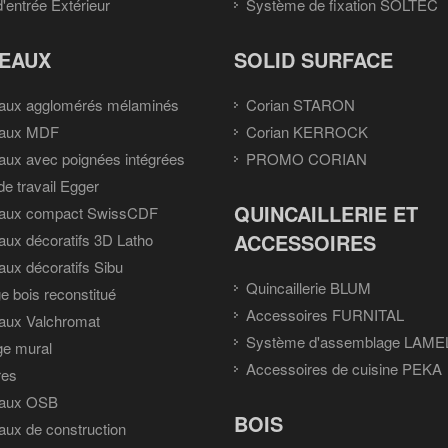
d'entrée Extérieur
Système de fixation SOLTEC
EAUX
SOLID SURFACE
aux agglomérés mélaminés
Corian STARON
aux MDF
Corian KERROCK
ux avec poignées intégrées
PROMO CORIAN
de travail Egger
QUINCAILLERIE ET
aux compact SwissCDF
ACCESSOIRES
ux décoratifs 3D Latho
ux décoratifs Sibu
Quincaillerie BLUM
e bois reconstitué
Accessoires FURNITAL
aux Valchromat
Système d'assemblage LAME
ge mural
Accessoires de cuisine PEKA
res
aux OSB
BOIS
ux de construction