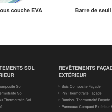
ous couche EVA
Barre de seuil
TEMENTS SOL
REVÊTEMENTS FAÇA
RIEUR
EXTÉRIEUR
omposite Sol
Bois Composite Façade
ermotraité Sol
Pin Thermotraité Façade
 Thermotraité Sol
Bambou Thermotraité Façade
pé
Panneaux Compact Extérieur