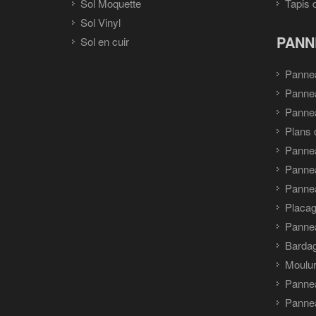
Sol Moquette
Tapis 
Sol Vinyl
PANN
Sol en cuir
Panne
Panne
Pannea
Plans 
Panne
Pannea
Pannea
Placag
Panne
Barda
Moulu
Panne
Pannea