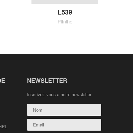
L539
Plinthe
DE
NEWSLETTER
Inscrivez-vous à notre newsletter
 HPL