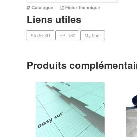
Catalogue
Fiche Technique
Liens utiles
Studio 3D
EPL150
My floor
Produits complémentai