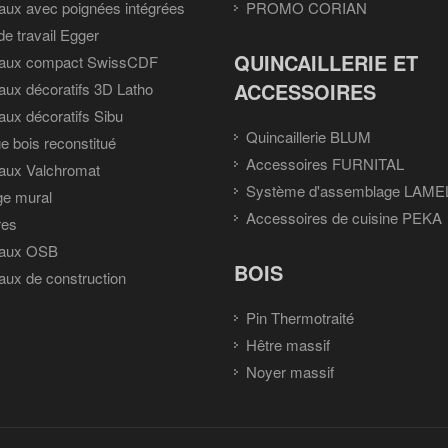
ux avec poignées intégrées
PROMO CORIAN
de travail Egger
QUINCAILLERIE ET
aux compact SwissCDF
ACCESSOIRES
ux décoratifs 3D Latho
ux décoratifs Sibu
Quincaillerie BLUM
e bois reconstitué
Accessoires FURNITAL
aux Valchromat
Système d'assemblage LAME
ge mural
Accessoires de cuisine PEKA
res
aux OSB
BOIS
ux de construction
Pin Thermotraité
Hêtre massif
Noyer massif