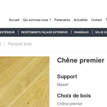
Accueil
Qui sommes-nous ?
Partenaires
Actualités
Contact
EXTÉRIEUR
REVÊTEMENTS FAÇADE EXTÉRIEUR
PANNEAUX
SOLID S
R
Parquet bois
Chêne premier
Support
Massif
Choix de bois
Chêne premier