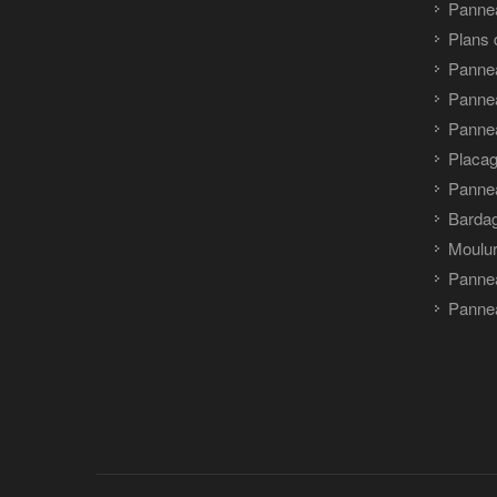
Pannea
Plans 
Panne
Pannea
Pannea
Placag
Panne
Barda
Moulu
Panne
Pannea