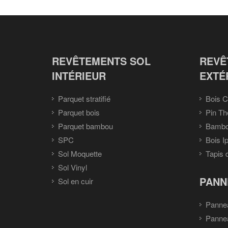
REVÊTEMENTS SOL
REVÊ
INTÉRIEUR
EXTÉ
Parquet stratifié
Bois C
Parquet bois
Pin Th
Parquet bambou
Bambou
SPC
Bois I
Sol Moquette
Tapis 
Sol Vinyl
PANN
Sol en cuir
Panne
Panne