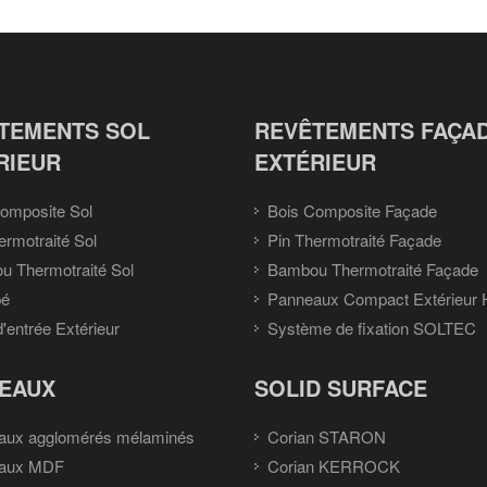
TEMENTS SOL
REVÊTEMENTS FAÇA
RIEUR
EXTÉRIEUR
omposite Sol
Bois Composite Façade
ermotraité Sol
Pin Thermotraité Façade
 Thermotraité Sol
Bambou Thermotraité Façade
pé
Panneaux Compact Extérieur
d'entrée Extérieur
Système de fixation SOLTEC
EAUX
SOLID SURFACE
aux agglomérés mélaminés
Corian STARON
aux MDF
Corian KERROCK