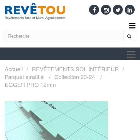
Accueil
REVÊTEMENTS SOL INTÉRIEUR
Parquet stratifié
Collection 23-24
EGGER PRO 12mm