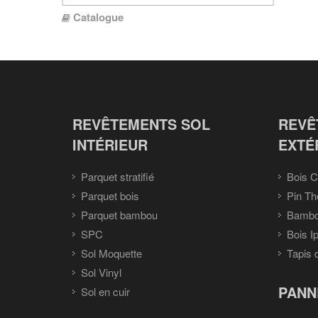
Catalogue
REVÊTEMENTS SOL
REVÊ
INTÉRIEUR
EXTÉ
Parquet stratifié
Bois C
Parquet bois
Pin Th
Parquet bambou
Bambou
SPC
Bois I
Sol Moquette
Tapis 
Sol Vinyl
PANN
Sol en cuir