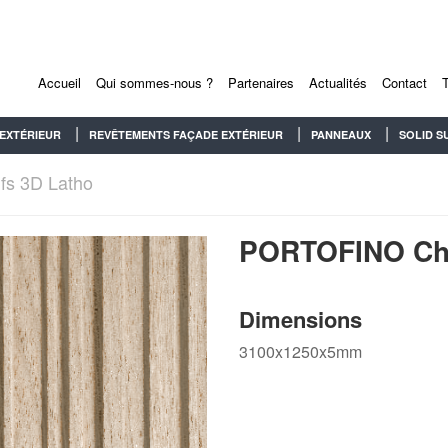
Accueil
Qui sommes-nous ?
Partenaires
Actualités
Contact
EXTÉRIEUR
REVÊTEMENTS FAÇADE EXTÉRIEUR
PANNEAUX
SOLID S
fs 3D Latho
PORTOFINO Chê
Dimensions
3100x1250x5mm