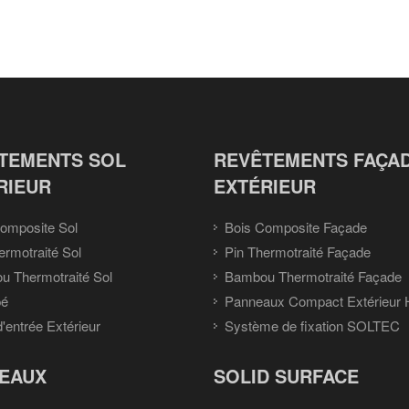
TEMENTS SOL
REVÊTEMENTS FAÇA
RIEUR
EXTÉRIEUR
omposite Sol
Bois Composite Façade
ermotraité Sol
Pin Thermotraité Façade
 Thermotraité Sol
Bambou Thermotraité Façade
pé
Panneaux Compact Extérieur
d'entrée Extérieur
Système de fixation SOLTEC
EAUX
SOLID SURFACE