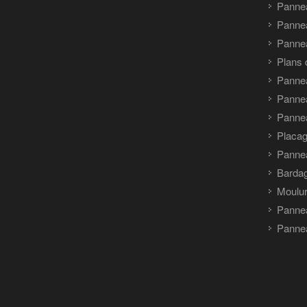
Panne
Panne
Pannea
Plans 
Panne
Pannea
Pannea
Placag
Panne
Barda
Moulu
Panne
Pannea