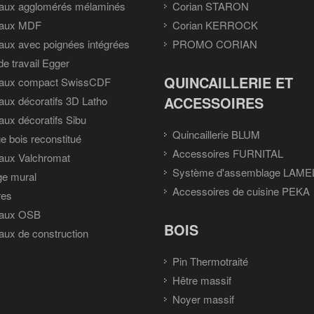
aux agglomérés mélaminés
Corian STARON
aux MDF
Corian KERROCK
ux avec poignées intégrées
PROMO CORIAN
de travail Egger
QUINCAILLERIE ET
aux compact SwissCDF
ACCESSOIRES
ux décoratifs 3D Latho
ux décoratifs Sibu
Quincaillerie BLUM
e bois reconstitué
Accessoires FURNITAL
aux Valchromat
Système d'assemblage LAME
ge mural
Accessoires de cuisine PEKA
res
aux OSB
BOIS
ux de construction
Pin Thermotraité
Hêtre massif
Noyer massif