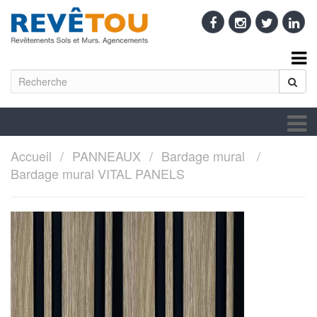
Accueil
PANNEAUX
Bardage mural
Bardage mural VITAL PANELS