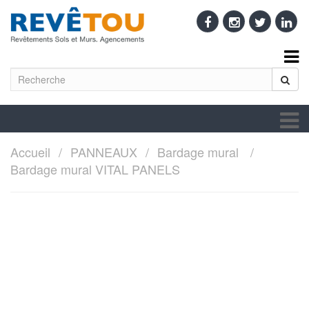
Accueil
PANNEAUX
Bardage mural
Bardage mural VITAL PANELS