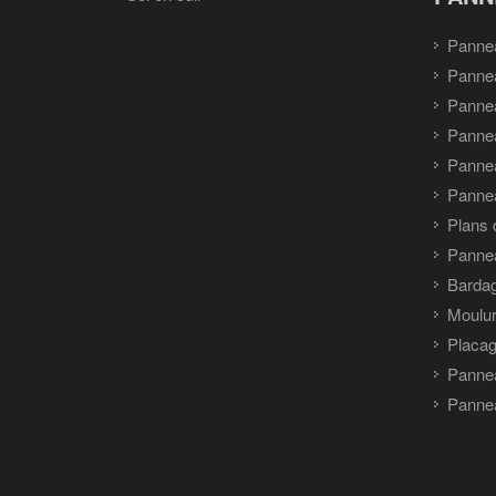
Pannea
Pannea
Panne
Panne
Panne
Pannea
Plans 
Panne
Barda
Moulu
Placag
Panne
Pannea