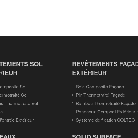
TEMENTS SOL
REVÊTEMENTS FAÇA
RIEUR
EXTÉRIEUR
omposite Sol
Bois Composite Façade
ermotraité Sol
Pin Thermotraité Façade
 Thermotraité Sol
Bambou Thermotraité Façade
pé
Panneaux Compact Extérieur
d'entrée Extérieur
Système de fixation SOLTEC
EAUX
SOLID SURFACE