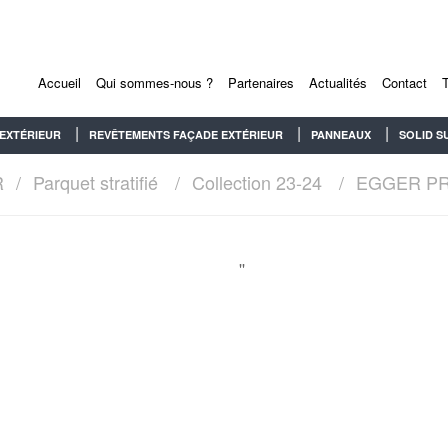
Accueil
Qui sommes-nous ?
Partenaires
Actualités
Contact
EXTÉRIEUR
REVÊTEMENTS FAÇADE EXTÉRIEUR
PANNEAUX
SOLID S
R
Parquet stratifié
Collection 23-24
EGGER P
''