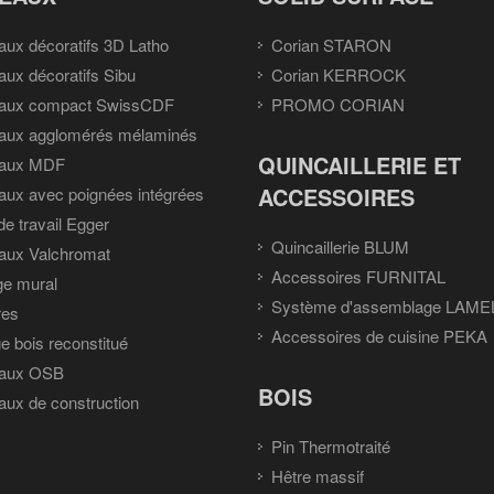
ux décoratifs 3D Latho
Corian STARON
ux décoratifs Sibu
Corian KERROCK
aux compact SwissCDF
PROMO CORIAN
aux agglomérés mélaminés
QUINCAILLERIE ET
aux MDF
ACCESSOIRES
ux avec poignées intégrées
de travail Egger
Quincaillerie BLUM
aux Valchromat
Accessoires FURNITAL
ge mural
Système d'assemblage LAME
res
Accessoires de cuisine PEKA
e bois reconstitué
aux OSB
BOIS
ux de construction
Pin Thermotraité
Hêtre massif