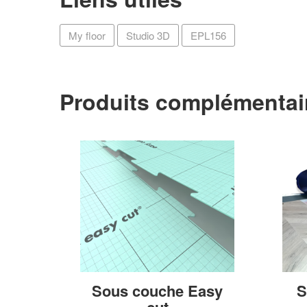
My floor
Studio 3D
EPL156
Produits complémentai
Sous couche Easy
S
cut