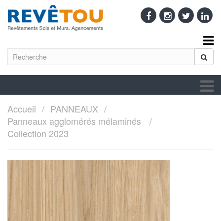
Accueil
PANNEAUX
Panneaux agglomérés mélaminés
Collection 2023