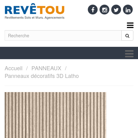
Accueil
PANNEAUX
Panneaux décoratifs 3D Latho