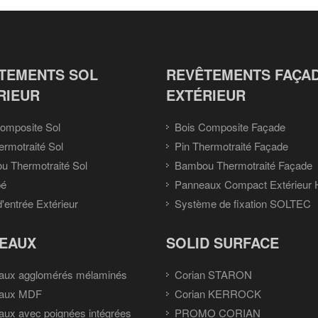
TEMENTS SOL
REVÊTEMENTS FAÇA
RIEUR
EXTÉRIEUR
omposite Sol
Bois Composite Façade
ermotraité Sol
Pin Thermotraité Façade
 Thermotraité Sol
Bambou Thermotraité Façade
pé
Panneaux Compact Extérieur
d'entrée Extérieur
Système de fixation SOLTEC
EAUX
SOLID SURFACE
aux agglomérés mélaminés
Corian STARON
aux MDF
Corian KERROCK
ux avec poignées intégrées
PROMO CORIAN