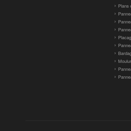
Plans 
Panne
Pannea
Pannea
Placag
Panne
Barda
Moulu
Panne
Pannea