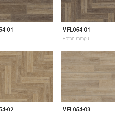
54-01
VFL054-01
Baton rompu
54-02
VFL054-03