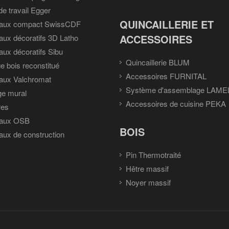
de travail Egger
QUINCAILLERIE ET
aux compact SwissCDF
ACCESSOIRES
ux décoratifs 3D Latho
ux décoratifs Sibu
Quincaillerie BLUM
e bois reconstitué
Accessoires FURNITAL
aux Valchromat
Système d'assemblage LAME
ge mural
Accessoires de cuisine PEKA
res
aux OSB
BOIS
ux de construction
Pin Thermotraité
Hêtre massif
Noyer massif