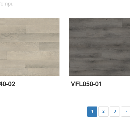
 rompu
40-02
VFL050-01
1
2
3
»