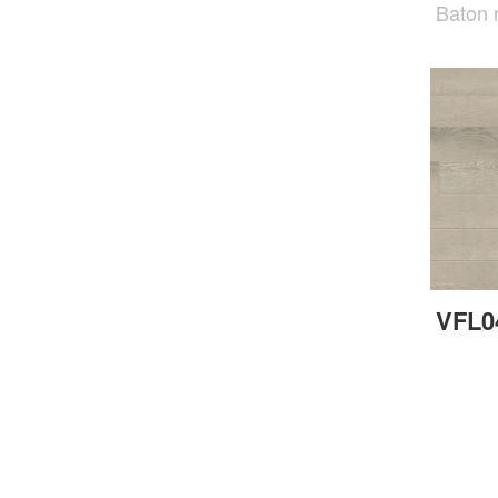
Baton
VFL0