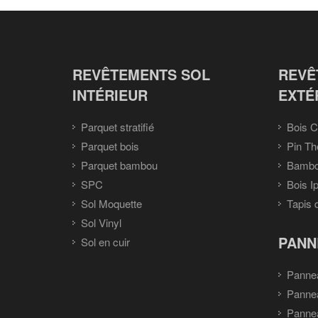
REVÊTEMENTS SOL
REVÊ
INTÉRIEUR
EXTÉ
Parquet stratifié
Bois C
Parquet bois
Pin Th
Parquet bambou
Bambou
SPC
Bois I
Sol Moquette
Tapis 
Sol Vinyl
PANN
Sol en cuir
Panne
Panne
Pannea