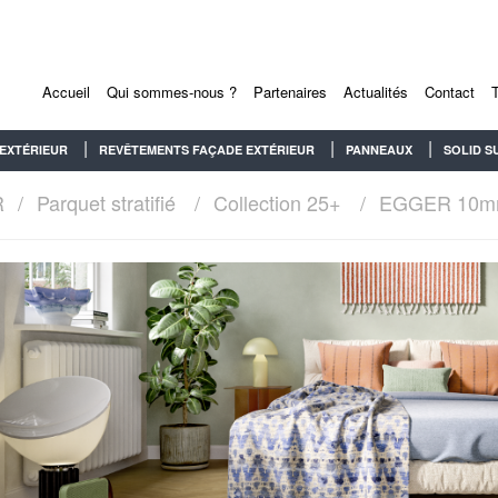
Accueil
Qui sommes-nous ?
Partenaires
Actualités
Contact
EXTÉRIEUR
REVÊTEMENTS FAÇADE EXTÉRIEUR
PANNEAUX
SOLID S
R
Parquet stratifié
Collection 25+
EGGER 10