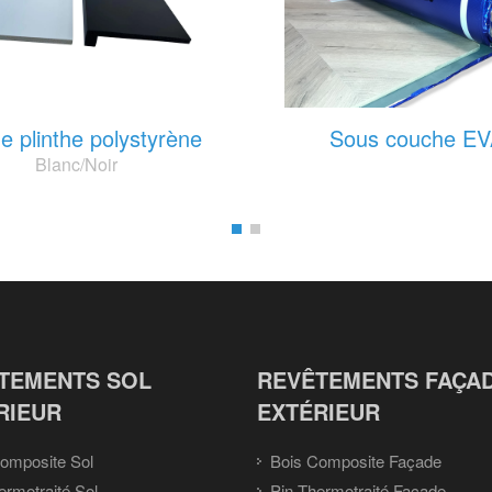
e plinthe polystyrène
Sous couche EV
Blanc/Noir
TEMENTS SOL
REVÊTEMENTS FAÇA
RIEUR
EXTÉRIEUR
omposite Sol
Bois Composite Façade
ermotraité Sol
Pin Thermotraité Façade