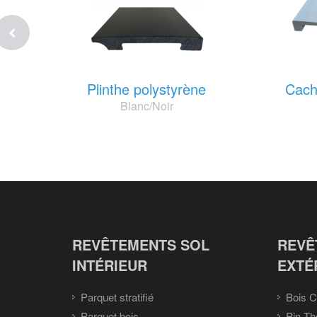
Plinthe polystyrène
Cach
Blanc/Noir
REVÊTEMENTS SOL
REVÊ
INTÉRIEUR
EXTÉ
Parquet stratifié
Bois C
Parquet bois
Pin Th