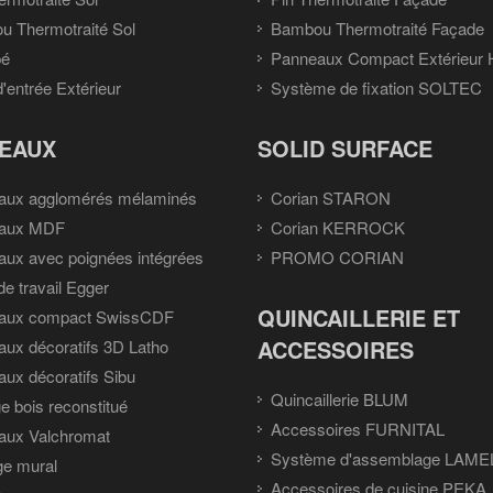
 Thermotraité Sol
Bambou Thermotraité Façade
pé
Panneaux Compact Extérieur
d'entrée Extérieur
Système de fixation SOLTEC
EAUX
SOLID SURFACE
aux agglomérés mélaminés
Corian STARON
aux MDF
Corian KERROCK
ux avec poignées intégrées
PROMO CORIAN
de travail Egger
QUINCAILLERIE ET
aux compact SwissCDF
ACCESSOIRES
ux décoratifs 3D Latho
ux décoratifs Sibu
Quincaillerie BLUM
e bois reconstitué
Accessoires FURNITAL
aux Valchromat
Système d'assemblage LAME
ge mural
Accessoires de cuisine PEKA