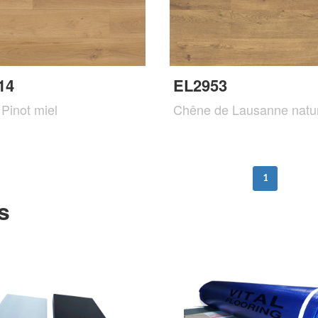
14
EL2953
Pinot miel
Chêne de Lausanne natu
1
s