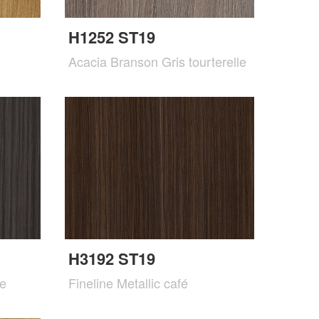
H1252 ST19
Acacia Branson Gris tourterelle
H3192 ST19
te
Fineline Metallic café