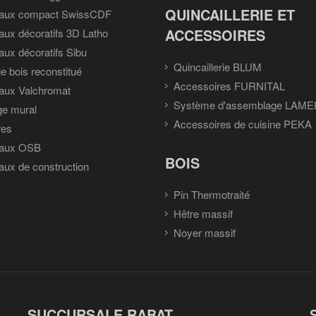
QUINCAILLERIE ET
aux compact SwissCDF
ACCESSOIRES
ux décoratifs 3D Latho
ux décoratifs Sibu
Quincaillerie BLUM
e bois reconstitué
Accessoires FURNITAL
aux Valchromat
Système d'assemblage LAME
ge mural
Accessoires de cuisine PEKA
res
aux OSB
BOIS
ux de construction
Pin Thermotraité
Hêtre massif
Noyer massif
SUCCURSALE RABAT