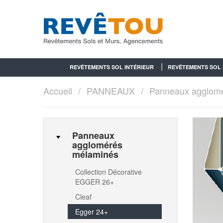
REVÊTEMENTS SOL INTÉRIEUR
REVÊTEMENTS SOL 
Accueil
PANNEAUX
Panneaux agglom
Panneaux
agglomérés
mélaminés
Collection Décorative
EGGER 26+
Cleaf
Egger 24+