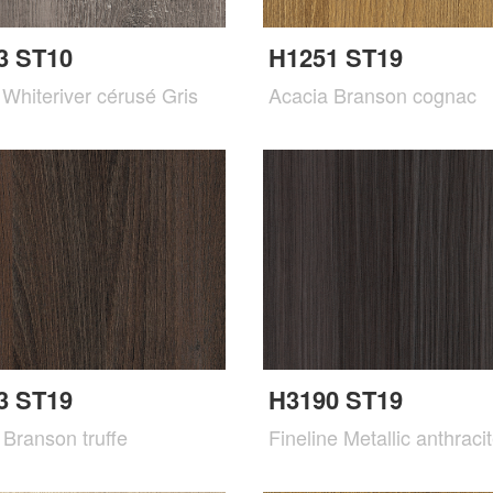
3 ST10
H1251 ST19
Whiteriver cérusé Gris
Acacia Branson cognac
3 ST19
H3190 ST19
 Branson truffe
Fineline Metallic anthraci