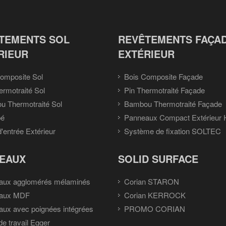
TEMENTS SOL
REVÊTEMENTS FAÇA
RIEUR
EXTÉRIEUR
omposite Sol
Bois Composite Façade
ermotraité Sol
Pin Thermotraité Façade
 Thermotraité Sol
Bambou Thermotraité Façade
pé
Panneaux Compact Extérieur
d'entrée Extérieur
Système de fixation SOLTEC
EAUX
SOLID SURFACE
aux agglomérés mélaminés
Corian STARON
aux MDF
Corian KERROCK
ux avec poignées intégrées
PROMO CORIAN
de travail Egger