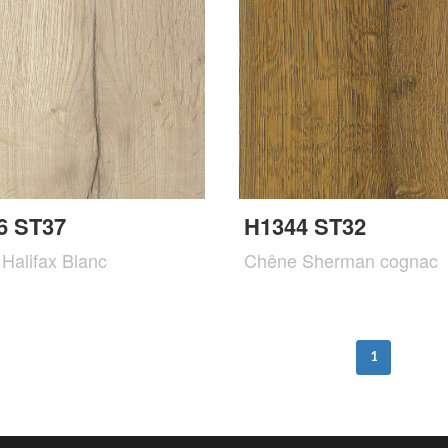
6 ST37
H1344 ST32
Halifax Blanc
Chêne Sherman cognac
1