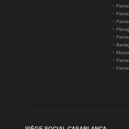
Panne
Pannea
Pannea
Placag
Panne
Barda
Moulu
Panne
Pannea
SIÈGE SOCIAL CASABLANCA