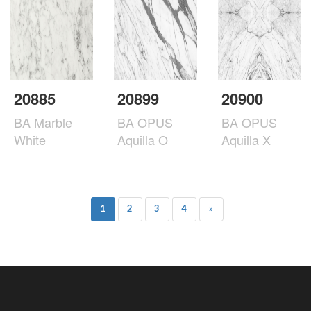
20885
20899
20900
BA Marble
BA OPUS
BA OPUS
White
Aquilla O
Aquilla X
1
2
3
4
»