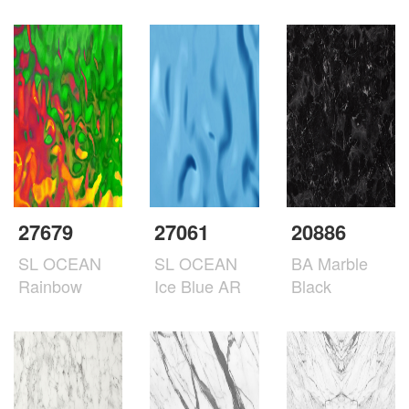
27679
27061
20886
SL OCEAN
SL OCEAN
BA Marble
Rainbow
Ice Blue AR
Black