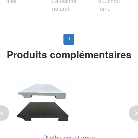
miel
Lausanne
d'Olchon
naturel
fumé
1
Produits complémentaires
Plinthe polystyrène