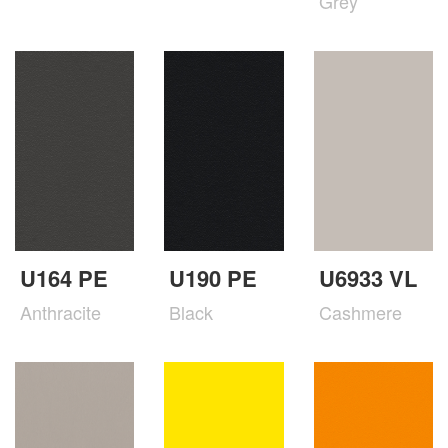
Grey
U164 PE
U190 PE
U6933 VL
Anthracite
Black
Cashmere