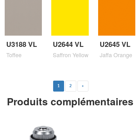
U3188 VL
U2644 VL
U2645 VL
Toffee
Saffron Yellow
Jaffa Orange
1
2
»
Produits complémentaires