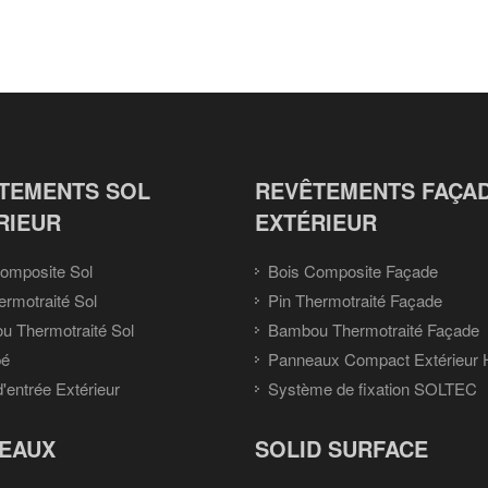
TEMENTS SOL
REVÊTEMENTS FAÇA
RIEUR
EXTÉRIEUR
omposite Sol
Bois Composite Façade
ermotraité Sol
Pin Thermotraité Façade
 Thermotraité Sol
Bambou Thermotraité Façade
pé
Panneaux Compact Extérieur
d'entrée Extérieur
Système de fixation SOLTEC
EAUX
SOLID SURFACE