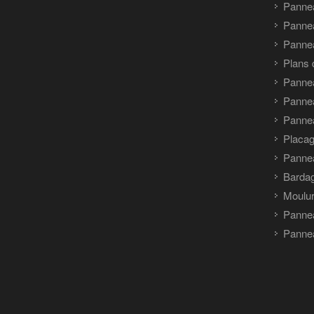
Panne
Panne
Pannea
Plans 
Panne
Pannea
Pannea
Placag
Panne
Barda
Moulu
Panne
Pannea