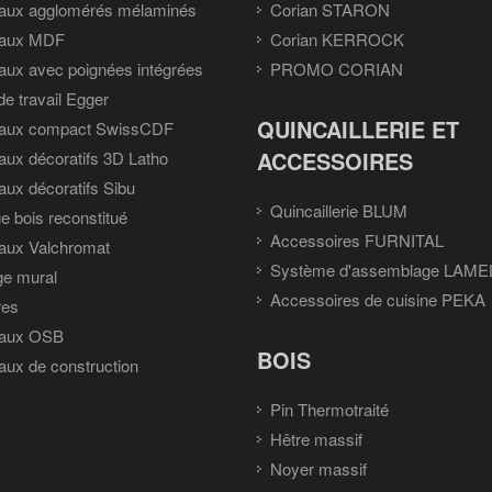
aux agglomérés mélaminés
Corian STARON
aux MDF
Corian KERROCK
ux avec poignées intégrées
PROMO CORIAN
de travail Egger
QUINCAILLERIE ET
aux compact SwissCDF
ACCESSOIRES
ux décoratifs 3D Latho
ux décoratifs Sibu
Quincaillerie BLUM
e bois reconstitué
Accessoires FURNITAL
aux Valchromat
Système d'assemblage LAME
ge mural
Accessoires de cuisine PEKA
res
aux OSB
BOIS
ux de construction
Pin Thermotraité
Hêtre massif
Noyer massif