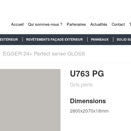
Accueil
Qui sommes-nous ?
Partenaires
Actualités
Contact
EXTÉRIEUR
REVÊTEMENTS FAÇADE EXTÉRIEUR
PANNEAUX
SOLID S
EGGER 24+ Perfect sense GLOSS
U763 PG
Gris perle
Dimensions
2800x2070x18mm