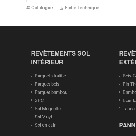
Catalogue
Fiche Technique
REVÊTEMENTS SOL
REVÊ
INTÉRIEUR
EXTÉ
Parquet stratifié
Bois C
Parquet bois
Pin Th
Parquet bambou
Bambou
SPC
Bois I
Sol Moquette
Tapis 
Sol Vinyl
PANN
Sol en cuir