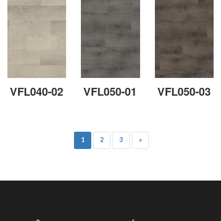
VFL040-02
VFL050-01
VFL050-03
1
2
3
»