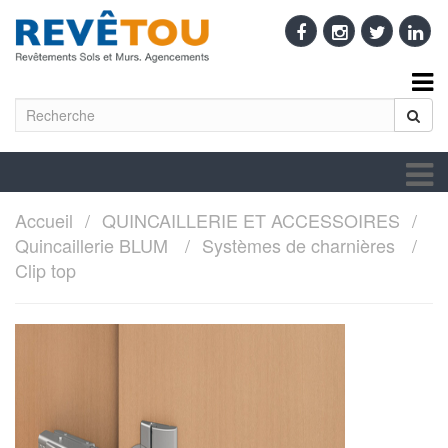
Accueil
QUINCAILLERIE ET ACCESSOIRES
Quincaillerie BLUM
Systèmes de charnières
Clip top