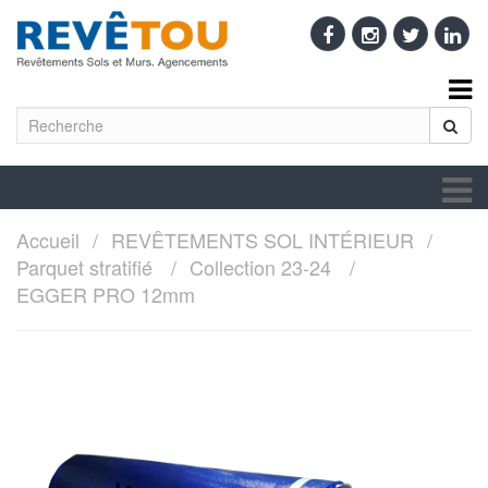
Accueil
REVÊTEMENTS SOL INTÉRIEUR
Parquet stratifié
Collection 23-24
EGGER PRO 12mm