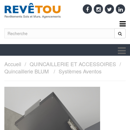
Accueil
QUINCAILLERIE ET ACCESSOIRES
Quincaillerie BLUM
Systèmes Aventos