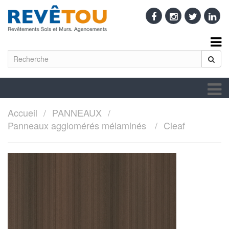
Accueil
PANNEAUX
Panneaux agglomérés mélaminés
Cleaf