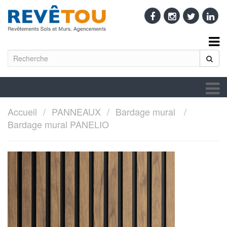
Accueil
PANNEAUX
Bardage mural
Bardage mural PANELIO