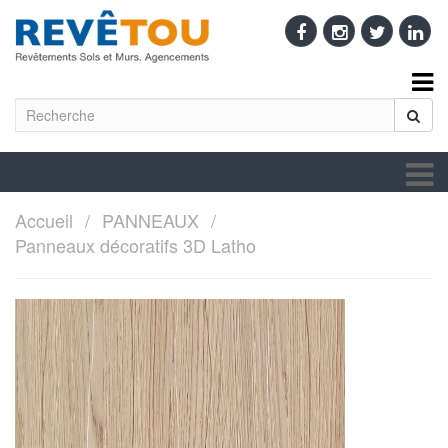
Accueil
PANNEAUX
Panneaux décoratifs 3D Latho