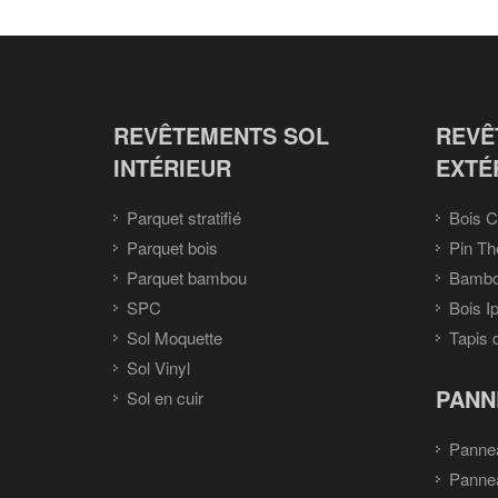
REVÊTEMENTS SOL
REVÊ
INTÉRIEUR
EXTÉ
Parquet stratifié
Bois C
Parquet bois
Pin Th
Parquet bambou
Bambou
SPC
Bois I
Sol Moquette
Tapis 
Sol Vinyl
PANN
Sol en cuir
Panne
Panne