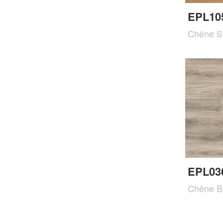
EPL10
Chêne S
EPL03
Chêne Ba