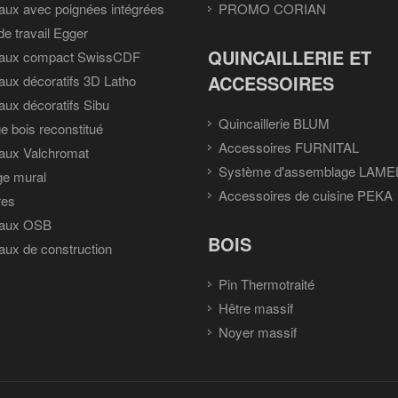
ux avec poignées intégrées
PROMO CORIAN
de travail Egger
QUINCAILLERIE ET
aux compact SwissCDF
ACCESSOIRES
ux décoratifs 3D Latho
ux décoratifs Sibu
Quincaillerie BLUM
e bois reconstitué
Accessoires FURNITAL
aux Valchromat
Système d'assemblage LAME
ge mural
Accessoires de cuisine PEKA
res
aux OSB
BOIS
ux de construction
Pin Thermotraité
Hêtre massif
Noyer massif