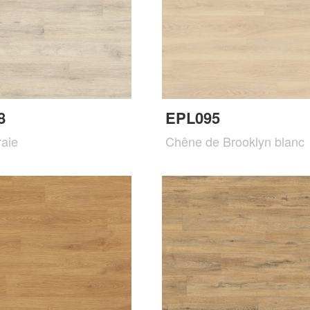
8
EPL095
aie
Chêne de Brooklyn blanc