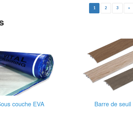
1
2
3
»
s
Sous couche EVA
Barre de seuil