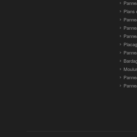
Pannea
Plans 
Panne
Pannea
Pannea
Placag
Panne
Barda
Moulu
Panne
Pannea