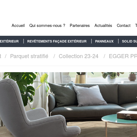
Accueil
Qui sommes-nous ?
Partenaires
Actualités
Contact
EXTÉRIEUR
REVÊTEMENTS FAÇADE EXTÉRIEUR
PANNEAUX
SOLID S
R
Parquet stratifié
Collection 23-24
EGGER P