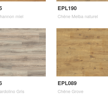
5
EPL190
hannon miel
Chêne Melba naturel
6
EPL089
rdolino Gris
Chêne Grove