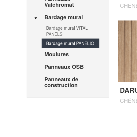
Valchromat
CHÊN
Bardage mural
Bardage mural VITAL
PANELS
Bardage mural PANELIO
Moulures
Panneaux OSB
Panneaux de
construction
DARU
CHÊNE