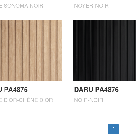
E SONOMA-NOIR
NOYER-NOIR
 PA4875
DARU PA4876
 D’OR-CHÊNE D’OR
NOIR-NOIR
1