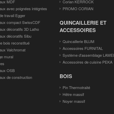
aux MDF
Corian KERROCK
ux avec poignées intégrées
PROMO CORIAN
de travail Egger
QUINCAILLERIE ET
aux compact SwissCDF
ACCESSOIRES
ux décoratifs 3D Latho
ux décoratifs Sibu
Quincaillerie BLUM
e bois reconstitué
Accessoires FURNITAL
aux Valchromat
Système d'assemblage LAME
ge mural
Accessoires de cuisine PEKA
res
aux OSB
BOIS
ux de construction
Pin Thermotraité
Hêtre massif
Noyer massif