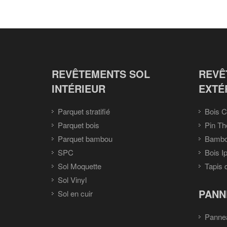
REVÊTEMENTS SOL
REVÊ
INTÉRIEUR
EXTÉ
Parquet stratifié
Bois C
Parquet bois
Pin Th
Parquet bambou
Bambou
SPC
Bois I
Sol Moquette
Tapis 
Sol Vinyl
PANN
Sol en cuir
Panne