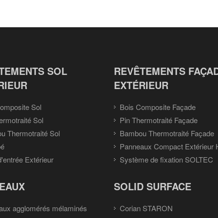
TEMENTS SOL
REVÊTEMENTS FAÇA
RIEUR
EXTÉRIEUR
omposite Sol
Bois Composite Façade
ermotraité Sol
Pin Thermotraité Façade
 Thermotraité Sol
Bambou Thermotraité Façade
pé
Panneaux Compact Extérieur
d'entrée Extérieur
Système de fixation SOLTEC
EAUX
SOLID SURFACE
aux agglomérés mélaminés
Corian STARON