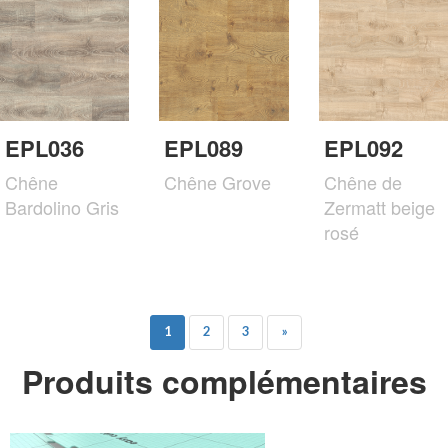
EPL036
EPL089
EPL092
Chêne
Chêne Grove
Chêne de
Bardolino Gris
Zermatt beige
rosé
1
2
3
»
Produits complémentaires