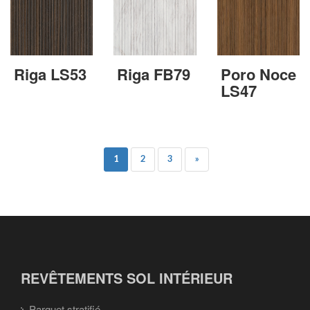
Riga LS53
Riga FB79
Poro Noce
LS47
1
2
3
»
REVÊTEMENTS SOL INTÉRIEUR
Parquet stratifié