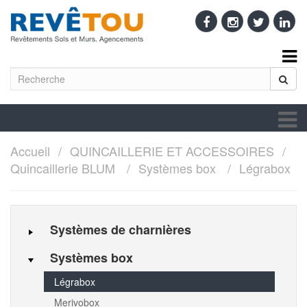
Accueil
QUINCAILLERIE ET ACCESSOIRES
Quincaillerie BLUM
Systèmes box
Légrabox
Systèmes de charnières
Systèmes box
Légrabox
Merivobox