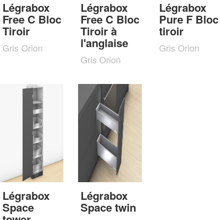
Légrabox
Légrabox
Légrabox
Free C Bloc
Free C Bloc
Pure F Bloc
Tiroir
Tiroir à
tiroir
l'anglaise
Gris Orion
Gris Orion
Gris Orion
Légrabox
Légrabox
Space
Space twin
tower