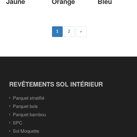
Jaune
Orange
Bleu
1
2
»
REVÊTEMENTS SOL INTÉRIEUR
Parquet stratifié
Parquet bois
Parquet bambou
SPC
Sol Moquette